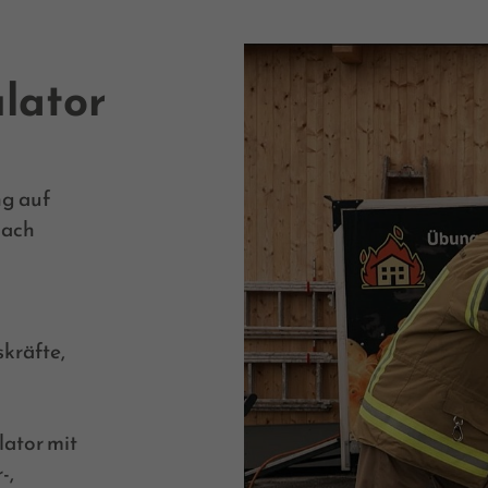
lator
g auf
nach
kräfte,
ator mit
-,