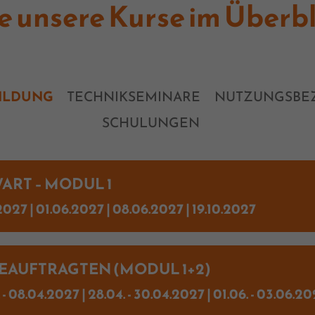
le unsere Kurse im Überbl
ILDUNG
TECHNIKSEMINARE
NUTZUNGSBE
SCHULUNGEN
RT – MODUL 1
2027 | 01.06.2027 | 08.06.2027 | 19.10.2027
AUFTRAGTEN (MODUL 1+2)
. - 08.04.2027 | 28.04. - 30.04.2027 | 01.06. - 03.06.202