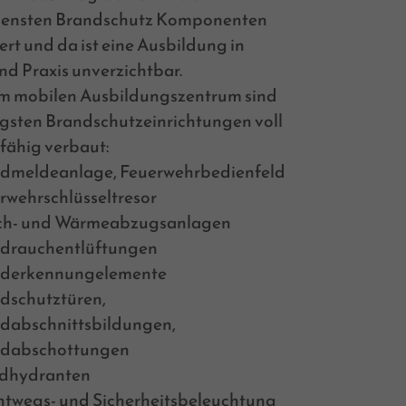
densten Brandschutz Komponenten
ert und da ist eine Ausbildung in
nd Praxis unverzichtbar.
em mobilen Ausbildungszentrum sind
igsten Brandschutzeinrichtungen voll
fähig verbaut:
dmeldeanlage, Feuerwehrbedienfeld
rwehrschlüsseltresor
h- und Wärmeabzugsanlagen
drauchentlüftungen
derkennungelemente
dschutztüren,
dabschnittsbildungen,
dabschottungen
dhydranten
htwegs- und Sicherheitsbeleuchtung