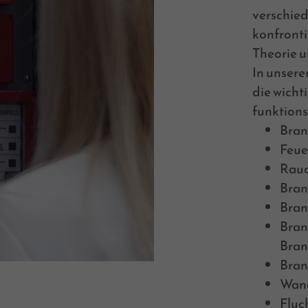
verschie
konfronti
Theorie u
In unser
die wicht
funktions
Bran
Feue
Rauc
Bran
Bran
Bran
Bran
Bran
Wan
Fluc