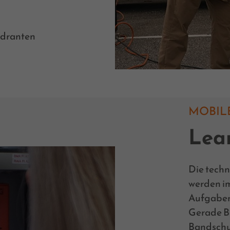
ydranten
MOBIL
Lea
Die tech
werden im
Aufgaben
Gerade B
Bandschu