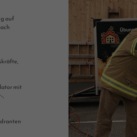
g auf
nach
kräfte,
ator mit
-,
ydranten