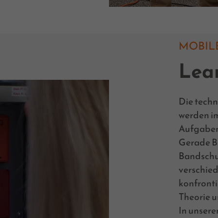
MOBIL
Lea
Die tech
werden im
Aufgaben
Gerade B
Bandschu
verschie
konfronti
Theorie u
In unser