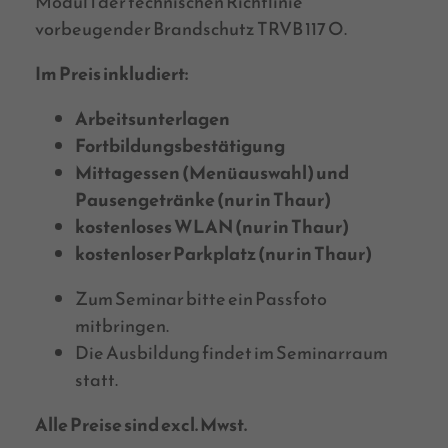
Modul 1 der technischen Richtlinie
vorbeugender Brandschutz TRVB 117 O.
Im Preis inkludiert:
Arbeitsunterlagen
Fortbildungsbestätigung
Mittagessen (Menüauswahl) und
Pausengetränke (nur in Thaur)
kostenloses WLAN (nur in Thaur)
kostenloser Parkplatz (nur in Thaur)
Zum Seminar bitte ein Passfoto
mitbringen.
Die Ausbildung findet im Seminarraum
statt.
Alle Preise sind excl. Mwst.