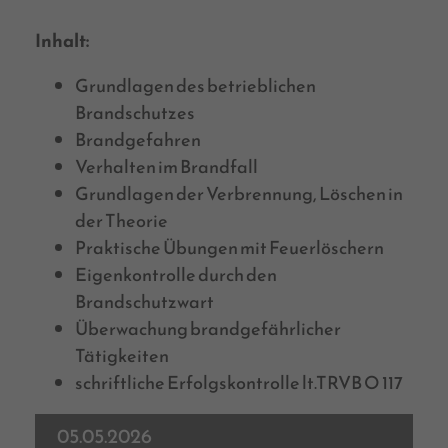
Inhalt:
Grundlagen des betrieblichen
Brandschutzes
Brandgefahren
Verhalten im Brandfall
Grundlagen der Verbrennung, Löschen in
der Theorie
Praktische Übungen mit Feuerlöschern
Eigenkontrolle durch den
Brandschutzwart
Überwachung brandgefährlicher
Tätigkeiten
schriftliche Erfolgskontrolle lt.TRVB O 117
05.05.2026