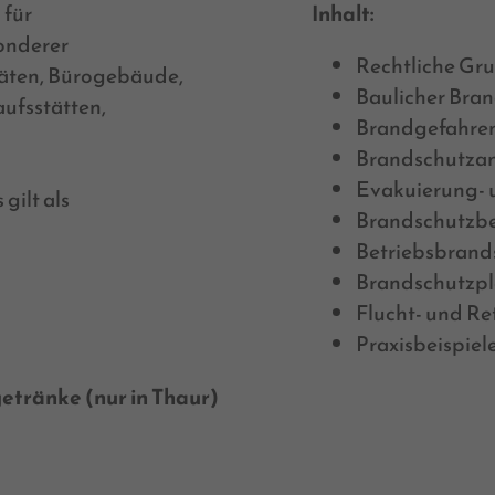
 für
Inhalt:
sonderer
Rechtliche Gr
täten, Bürogebäude,
Baulicher Bra
ufsstätten,
Brandgefahren
Brandschutza
Evakuierung-
gilt als
Brandschutzbe
Betriebsbrand
Brandschutzpl
Flucht- und R
Praxisbeispiel
tränke (nur in Thaur)