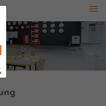
z
dung