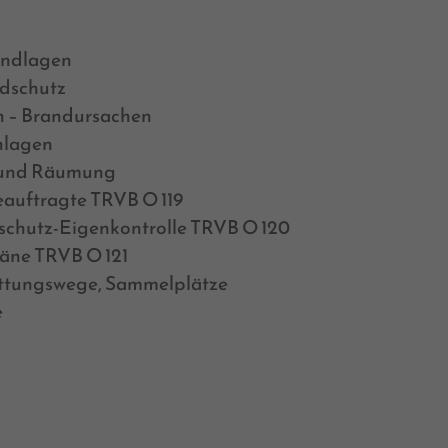
undlagen
ndschutz
 – Brandursachen
nlagen
 und Räumung
auftragte TRVB O 119
schutz-Eigenkontrolle TRVB O 120
äne TRVB O 121
ettungswege, Sammelplätze
e