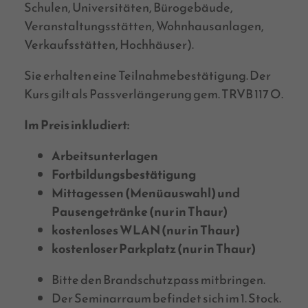
Schulen, Universitäten, Bürogebäude,
Veranstaltungsstätten, Wohnhausanlagen,
Verkaufsstätten, Hochhäuser).
Sie erhalten eine Teilnahmebestätigung. Der
Kurs gilt als Passverlängerung gem. TRVB 117 O.
Im Preis inkludiert:
Arbeitsunterlagen
Fortbildungsbestätigung
Mittagessen (Menüauswahl) und
Pausengetränke (nur in Thaur)
kostenloses WLAN (nur in Thaur)
kostenloser Parkplatz (nur in Thaur)
Bitte den Brandschutzpass mitbringen.
Der Seminarraum befindet sich im 1. Stock.